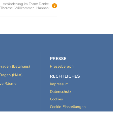
Veränderung im Team: Danke,
Therese. Willkommen, Hannah!
PRESSE
Fragen (betahaus)
Pressebereich
Fragen (NAA)
RECHTLICHES
ive Räume
Impressum
Datenschutz
Cookies
Cookie-Einstellungen