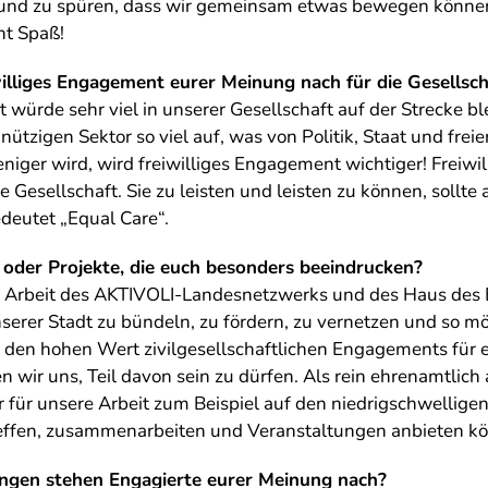
d zu spüren, dass wir gemeinsam etwas bewegen können. 
ht Spaß!
lliges Engagement eurer Meinung nach für die Gesellsch
würde sehr viel in unserer Gesellschaft auf der Strecke ble
zigen Sektor so viel auf, was von Politik, Staat und freier
iger wird, wird freiwilliges Engagement wichtiger! Freiwi
ie Gesellschaft. Sie zu leisten und leisten zu können, sollt
deutet „Equal Care“.
 oder Projekte, die euch besonders beeindrucken?
r Arbeit des AKTIVOLI-Landesnetzwerks und des Haus des 
serer Stadt zu bündeln, zu fördern, zu vernetzen und so mö
den hohen Wert zivilgesellschaftlichen Engagements für 
 wir uns, Teil davon sein zu dürfen. Als rein ehrenamtlich a
r für unsere Arbeit zum Beispiel auf den niedrigschwelli
reffen, zusammenarbeiten und Veranstaltungen anbieten k
ngen stehen Engagierte eurer Meinung nach?