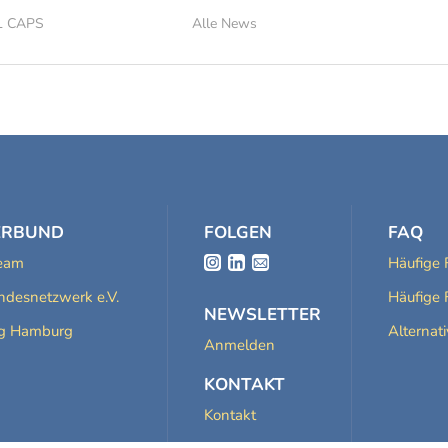
LL CAPS
Alle News
ERBUND
FOLGEN
FAQ
Team
Häufige 
desnetzwerk e.V.
Häufige 
NEWSLETTER
ng Hamburg
Alternat
Anmelden
KONTAKT
Kontakt