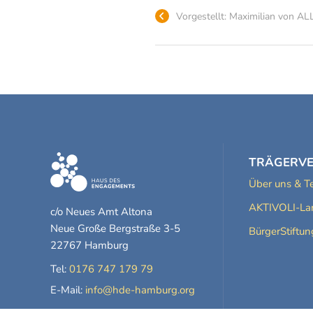
Vorgestellt: Maximilian von A
TRÄGERV
Über uns & 
AKTIVOLI-Lan
c/o Neues Amt Altona
Neue Große Bergstraße 3-5
BürgerStiftu
22767 Hamburg
Tel:
0176 747 179 79
E-Mail:
info@hde-hamburg.org