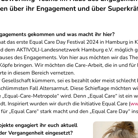
den über ihr Engagement und über Superkräf
Engagements gekommen und was macht ihr hier?
t das erste Equal Care Day Festival 2024 in Hamburg in 
d dem AKTIVOLI-Landesnetzwerk Hamburg e.V. möglich ge
s Hauses des Engagements. Von hier aus möchten wir das Th
öpfe bringen. Wir möchten die Care-Arbeit, die in und für
te in diesem Bereich vernetzen.
er Gesellschaft kümmern, sei es bezahlt oder meist schlecht 
 schlimmsten Fall Altersarmut. Diese Schieflage möchten 
„Equal-Care-Metropole“ wird. Denn „Equal Care“ ist ein wi
t. Inspiriert wurden wir durch die Initiative Equal Care (
ww
 für „Equal Care“ stark macht und den „Equal Care Day“ in
ekte engagiert ihr euch aktuell
 der Vergangenheit eingesetzt?