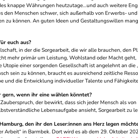
eides knappe Währungen heutzutage…und auch weitere Eng
s den Menschen schwer, sich außerhalb von Erwerbs- und 
en zu können. An guten Ideen und Gestaltungswillen mange
für euch aus?
chaft, in der die Sorgearbeit, die wir alle brauchen, den P
nicht mehr primär um Leistung, Wohlstand oder Macht geht,
Utopie einer sorgenden Gesellschaft ist angelehnt an die 
sch sein zu können, braucht es ausreichend zeitliche Resso
abe und die Entwicklung individueller Talente und Fähigkeit
r gern, wenn ihr eine wählen könntet?
Zauberspruch, der bewirkt, dass sich jeder Mensch als von
bstverständliche Lebensaufgabe ansieht, Sorgearbeit zu le
n Hamburg, den ihr den Leser:innen ans Herz legen möcht
er Arbeit“ in Barmbek. Dort wird es ab dem 29. Oktober 20