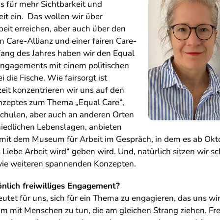
s für mehr Sichtbarkeit und
t ein. Das wollen wir über
eit erreichen, aber auch über den
 Care-Allianz und einer fairen Care-
fang des Jahres haben wir den Equal
ngagements mit einem politischen
 die Fische. Wie fairsorgt ist
eit konzentrieren wir uns auf den
zeptes zum Thema „Equal Care“,
chulen, aber auch an anderen Orten
iedlichen Lebenslagen, anbieten
mit dem Museum für Arbeit im Gespräch, in dem es ab Okto
ebe Arbeit wird“ geben wird. Und, natürlich sitzen wir sc
wie weiteren spannenden Konzepten.
nlich freiwilliges Engagement?
tet für uns, sich für ein Thema zu engagieren, das uns wir
m mit Menschen zu tun, die am gleichen Strang ziehen. Fr