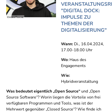
VERANSTALTUNGSR
"DIGITAL DOCK:
IMPULSE ZU
©makeITsocial
THEMEN DER
DIGITALISIERUNG"
Wann:
Di., 16.04.2024,
17.00-18.00 Uhr
Wo:
Haus des
Engagements
Wie:
Hybridveranstaltung
Was bedeutet eigentlich „Open Source“
und „Open
Source Software“? Worin liegen die Vorteile von frei
verfügbaren Programmen und Tools, w
as ist der
Mehrwert gegenüber „Closed Source
“
?
W
ie finde ich