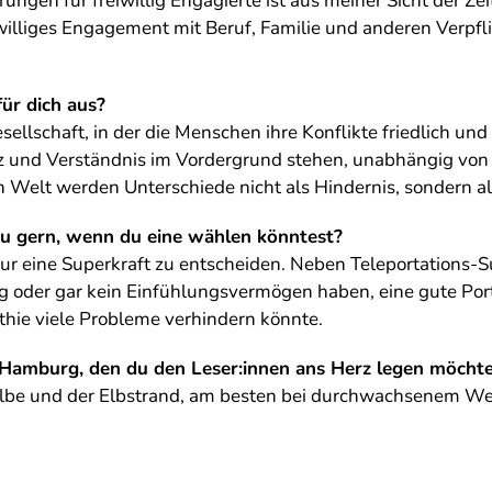
ungen für freiwillig Engagierte ist aus meiner Sicht der Ze
iwilliges Engagement mit Beruf, Familie und anderen Verpfl
ür dich aus?
ellschaft, in der die Menschen ihre Konflikte friedlich und 
z und Verständnis im Vordergrund stehen, unabhängig von
en Welt werden Unterschiede nicht als Hindernis, sondern 
du gern, wenn du eine wählen könntest?
 nur eine Superkraft zu entscheiden. Neben Teleportations-Su
 oder gar kein Einfühlungsvermögen haben, eine gute Por
thie viele Probleme verhindern könnte.
in Hamburg, den du den Leser:innen ans Herz legen möcht
 Elbe und der Elbstrand, am besten bei durchwachsenem Wet