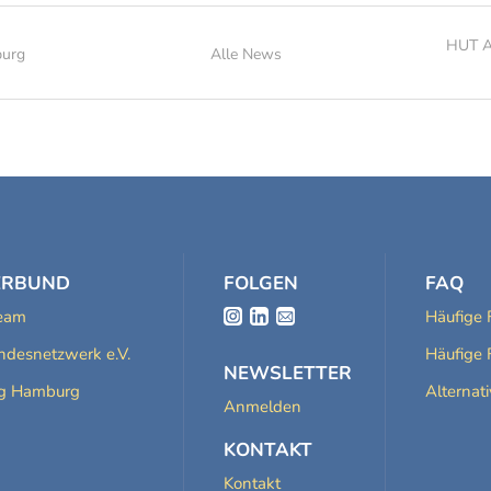
HUT AB
burg
Alle News
ERBUND
FOLGEN
FAQ
Team
Häufige 
desnetzwerk e.V.
Häufige 
NEWSLETTER
ng Hamburg
Alternat
Anmelden
KONTAKT
Kontakt