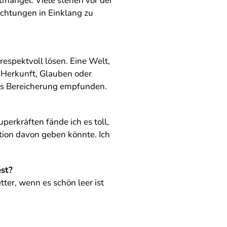
itmangel. Viele stehen vor der
ichtungen in Einklang zu
respektvoll lösen. Eine Welt,
 Herkunft, Glauben oder
als Bereicherung empfunden.
perkräften fände ich es toll,
tion davon geben könnte. Ich
est?
ter, wenn es schön leer ist