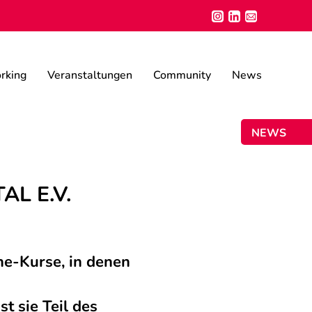
rking
Veranstaltungen
Community
News
NEWSLETT
L E.V.
ine-Kurse, in denen
t sie Teil des