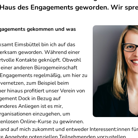
Haus des Engagements geworden. Wir spre
Engagements gekommen und was
ksamt Eimsbüttel bin ich auf das
erksam geworden. Während einer
rtvolle Kontakte geknüpft. Obwohl
in einer anderen Bürogemeinschaft
s Engagements regelmäßig, um hier zu
vernetzen, zum Beispiel beim
r hinaus profitiert unser Verein von
gement Dock in Bezug auf
nderes Anliegen ist es mir,
rganisationen einzugehen, um
tenlosen Online-Kurse zu gewinnen.
mand auf mich zukommt und entweder Interessent:innen für
ere Angebote potenziellen Teilnehmenden vorzustellen.