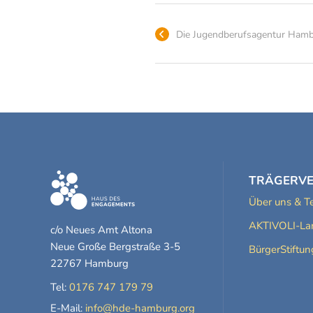
Die Jugendberufsagentur Ham
TRÄGERV
Über uns & 
AKTIVOLI-Lan
c/o Neues Amt Altona
Neue Große Bergstraße 3-5
BürgerStiftu
22767 Hamburg
Tel:
0176 747 179 79
E-Mail:
info@hde-hamburg.org