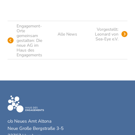
Engagement-
Vorgestellt:
Orte
Alle News
Leonard von
gemeinsam
Sea-Eye e.V.
gestalten: Die
neue AG im
Haus des
Engagements
c/o Neues Amt Altona
Neue Große Bergstraße 3-5