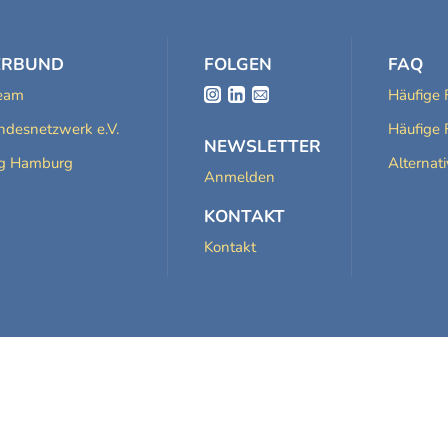
ERBUND
FOLGEN
FAQ
Team
Häufige 
desnetzwerk e.V.
Häufige 
NEWSLETTER
ng Hamburg
Alternat
Anmelden
KONTAKT
Kontakt