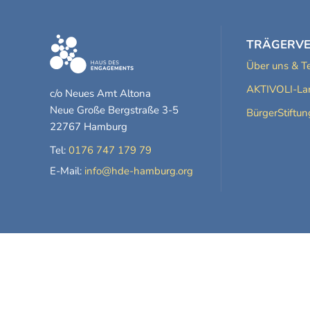
TRÄGERV
Über uns & 
AKTIVOLI-Lan
c/o Neues Amt Altona
Neue Große Bergstraße 3-5
BürgerStiftu
22767 Hamburg
Tel:
0176 747 179 79
E-Mail:
info@hde-hamburg.org